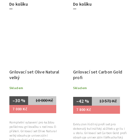
Do košíku
Do košíku
Grilovací set Olive Natural
Grilovací set Carbon Gold
velký
profi
Skladem
Skladem
–30 %
10 000 Kč
–42 %
13 571 Kč
7 000 Kč
7 800 Kč
Kompletní vybavení pro každou
Exkluzivní 6dílný profi set pro
pořádnou grilovačku s rodinou či
dokonalý kulinářský zážitek u grilu i
přáteli. Grilovací set Olive Natural
u stolu. Grilovací set Carbon Gold profi
velký obsahuje univerzální
obsahuje univerzální šéfkuchařský
šéfkuchařský nůž pro přípravu