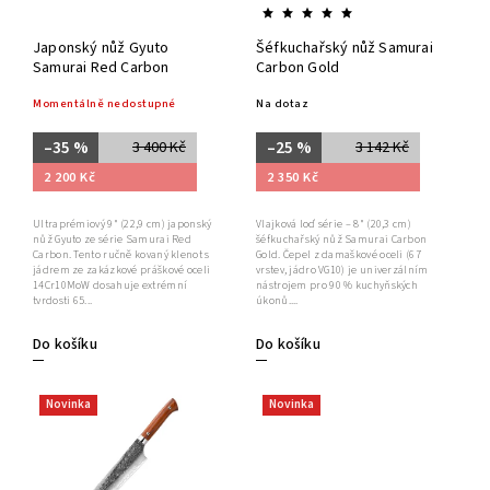
Japonský nůž Gyuto
Šéfkuchařský nůž Samurai
Samurai Red Carbon
Carbon Gold
Momentálně nedostupné
Na dotaz
–35 %
–25 %
3 400 Kč
3 142 Kč
2 200 Kč
2 350 Kč
Ultraprémiový 9" (22,9 cm) japonský
Vlajková loď série – 8" (20,3 cm)
nůž Gyuto ze série Samurai Red
šéfkuchařský nůž Samurai Carbon
Carbon. Tento ručně kovaný klenot s
Gold. Čepel z damaškové oceli (67
jádrem ze zakázkové práškové oceli
vrstev, jádro VG10) je univerzálním
14Cr10MoW dosahuje extrémní
nástrojem pro 90 % kuchyňských
tvrdosti 65...
úkonů....
Do košíku
Do košíku
Novinka
Novinka