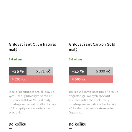
Grilovací set Olive Natural
Grilovací set Carbon Gold
malý
malý
Skladem
Skladem
–36 %
–25 %
6 571 Kč
6 000 Kč
4 200 Kč
4 500 Kč
Ideální kombinace pro přípravu a
Exkluzivní kombinace pro přípravu a
vychutnání grilovaných specialit.
degustaci grilovaných specialit.
Grilovací set Olive Natural malý
Grilovací set Carbon Gold malý
obsahuje univerzální šéfkuchařský
obsahuje univerzální šéfkuchařský
nůž pro přípravu surovin a dva
nůž a dva precizní steakové nože.
precizní...
Čepele z...
Do košíku
Do košíku