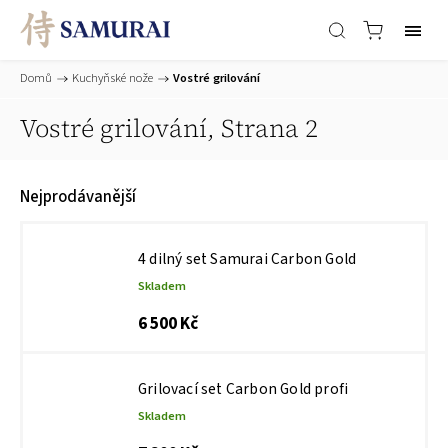
Domů
/
Kuchyňské nože
/
Vostré grilování
Vostré grilování
, Strana 2
Nejprodávanější
4 dilný set Samurai Carbon Gold
Skladem
6 500 Kč
Grilovací set Carbon Gold profi
Skladem