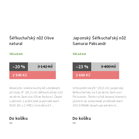
Šéfkuchařský nůž Olive
Japonský Šéfkuchařský nůž
natural
Samurai Palisandr
Skladem
Skladem
–20 %
–23 %
3 142 Kč
3 400 Kč
2 500 Kč
2 600 Kč
Absolutní vládce kuchyně s dotekem
Ultraprémiový 8" (20,3 cm) japonský
přírody. 8" (20,3 cm) šéfkuchařský nůž
šéfkuchařský nůž ze série Samurai
ze série Samurai Olive Natural. Čepel
Palisandr. Tento ručně kovaný klenot s
s jádrem z prémiové japonské oceli
jádrem ze zakázkové práškové oceli
VG10 (60 ± 2 HRC) chráněná 67...
14Cr10MoW dosahuje extrémní...
Do košíku
Do košíku