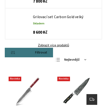
7 800 Kč
Grilovací set Carbon Gold velký
Skladem
8 600 Kč
Zobrazit více produktů
Otevřít filtr
Nejlevnější
Nejdražší
Nejprodávanější
Novinka
Novinka
Abecedně