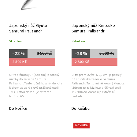
Japonský nůž Gyuto
Japonský nůž Kiritsuke
Samurai Palisandr
Samurai Palisandr
Skladem
Skladem
–28 %
–28 %
3 500 Kč
3 500 Kč
2 500 Kč
2 500 Kč
Ultraprémiový 9" (22,9 cm) japonský
Ultraprémiový 9" (22,9 cm) japonský
nůž Gyuto ze série Samurai
nůž Kiritsuke ze série Samurai
Palisandr. Tento ručně kovaný klenot s
Palisandr. Tento ručně kovaný klenot s
jádrem ze zakázkové práškové oceli
jádrem ze zakázkové práškové oceli
14Cr10MoW dosahuje extrémní
14Cr10MoW dosahuje extrémní
tvrdosti 65...
tvrdosti...
Do košíku
Do košíku
Novinka