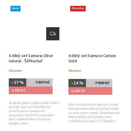
Akce
Novinka
3 dílný set Samurai Olive
4 dilný set Samurai Carbon
natural - Šéfkuchař
Gold
Skladem
Skladem
–37 %
7 857 Kč
–14 %
7 600 Kč
4 900 Kč
6 500 Kč
Tento kompaktní, avšak vysoce funkční
Exkluzivní 4dílný set Samurai Carbon
set nožů Samurai Olive Natural
Gold pozvedne vaše kulinářské umění
přináší spojení moderního
na zcela novou úroveň. Sada obsahuje
zpracování, tradičních japonských
šéfkuchařský nůž, santoku, malý
tvarů a ušlechtilého přírodního
víceúčelový a loupací nůž. Čepele z...
designu. Sada...