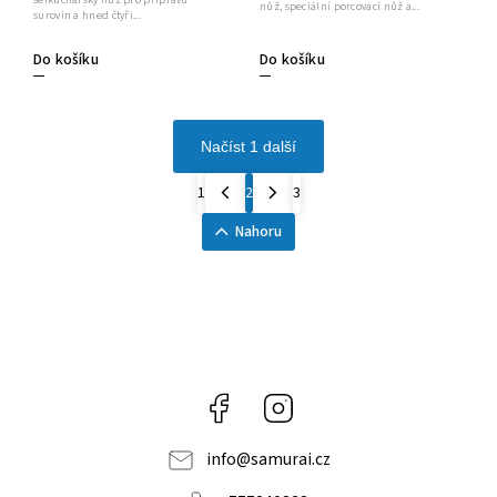
nůž, speciální porcovací nůž a...
surovin a hned čtyři...
Do košíku
Do košíku
Načíst 1 další
1
2
3
Nahoru
Facebook
Instagram
info
@
samurai.cz