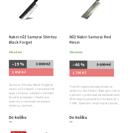
Nakiri nůž Samurai Shintou
Nůž Nakiri Samurai Red
Black Forget
Resin
Skladem
Skladem
–19 %
1 800 Kč
–46 %
3 200 Kč
1 450 Kč
1 700 Kč
Samurai Shintou Black Forget je
Tradiční japonský specialista na
nakiri nůž s čepelí z nerezové 430
zeleninu. Nůž Nakiri Red resin 18 cm
oceli a tmavou rukojetí v matném
s jádrem z prémiové damaškové oceli
černém provedení. Skvělý pro
VG10 dosahuje extrémní tvrdosti 60 ±
precizní a rovnoměrné krájení
2 HRC. Speciální nepřilnavá úprava...
zeleniny, bylinek...
Do košíku
Do košíku