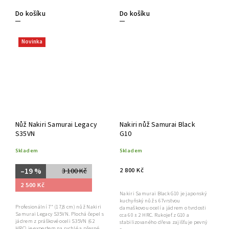
Do košíku
Do košíku
Novinka
Nůž Nakiri Samurai Legacy
Nakiri nůž Samurai Black
S35VN
G10
Skladem
Skladem
2 800 Kč
–19 %
3 100 Kč
2 500 Kč
Nakiri Samurai Black G10 je japonský
kuchyňský nůž s 67vrstvou
Profesionální 7" (17,8 cm) nůž Nakiri
damaškovou ocelí a jádrem o tvrdosti
Samurai Legacy S35VN. Plochá čepel s
cca 60 ± 2 HRC. Rukojeť z G10 a
jádrem z práškové oceli S35VN (62
stabilizovaného dřeva zajišťuje pevný
HRC) je expertem na rychlé a přesné