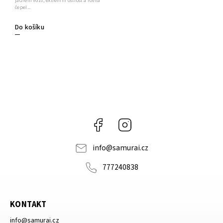
jádrem VG10, extrémní ostrost a rovná
čepel...
Do košíku
Facebook
Instagram
info
@
samurai.cz
777240838
KONTAKT
info
@
samurai.cz