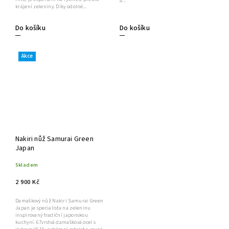
a...
krájení zeleniny. Díky odolné...
Do košíku
Do košíku
Akce
Nakiri nůž Samurai Green
Japan
Skladem
2 900 Kč
Damaškový nůž Nakiri Samurai Green
Japan je specialista na zeleninu
inspirovaný tradiční japonskou
kuchyní. 67vrstvá damašková ocel s