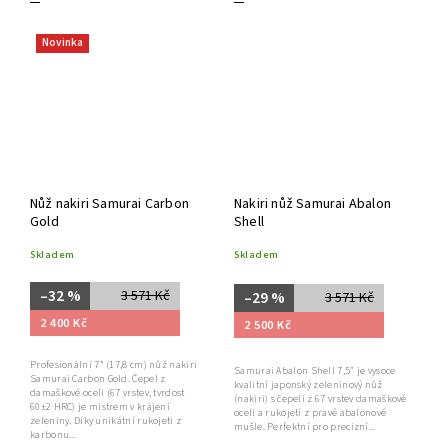
Novinka
Nůž nakiri Samurai Carbon
Nakiri nůž Samurai Abalon
Gold
Shell
Skladem
Skladem
–32 %
3 571 Kč
–29 %
3 571 Kč
2 400 Kč
2 500 Kč
Profesionální 7" (17,8 cm) nůž nakiri
Samurai Abalon Shell 7,5″ je vysoce
Samurai Carbon Gold. Čepel z
kvalitní japonský zeleninový nůž
damaškové oceli (67 vrstev, tvrdost
(nakiri) s čepelí z 67 vrstev damaškové
60±2 HRC) je mistrem v krájení
oceli a rukojetí z pravé abalonové
zeleniny. Díky unikátní rukojeti z
mušle. Perfektní pro precizní...
karbonu...