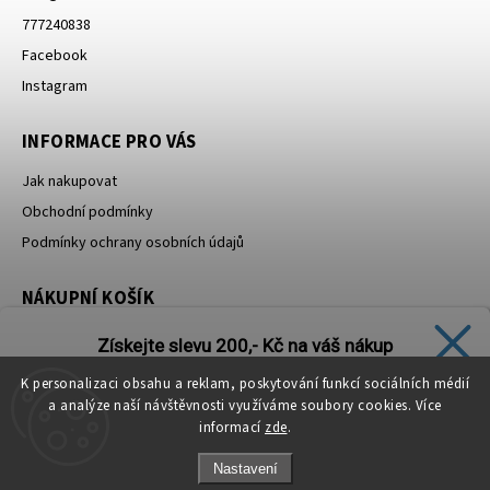
777240838
Facebook
Instagram
INFORMACE PRO VÁS
Jak nakupovat
Obchodní podmínky
Podmínky ochrany osobních údajů
NÁKUPNÍ KOŠÍK
Získejte slevu 200,- Kč na váš nákup
0
ks /
0 Kč
K personalizaci obsahu a reklam, poskytování funkcí sociálních médií
Přihlaste se k odběru našeho newsletteru.
a analýze naší návštěvnosti využíváme soubory cookies. Více
informací
zde
.
Nastavení
CHCI SLEVU