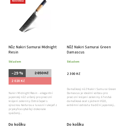
Novinka
Nůz Nakiri Samurai Midnight
Nůž Nakiri Samurai Green
Resin
Damascus
Skladem
Skladem
–29 %
2 850 Kč
2 300 Kč
2 020 Kč
Damaškový nůž Nakiri Samurai Green
Nakiri Midnight Resin – elegantní
Damascus je ideální volbou pro
japonský nůž určený pro precizní
precizní krájení zeleniny. 67vrstvá
krájení zeleniny. Ostrá čepel s
damašková ocel s jádrem VG10,
výraznou texturou a luxusní rukojeť z
extrémní ostrost a tradiční japonský...
pryskyřice vytvářejí dokonale
vyvážený...
Do košíku
Do košíku