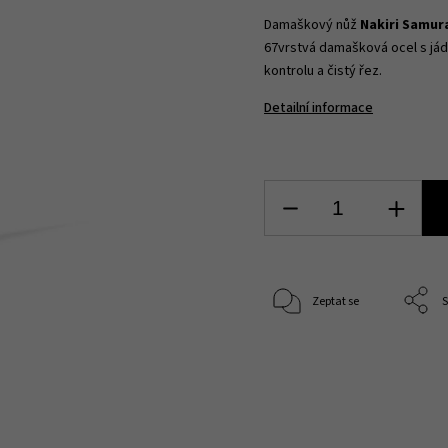
Damaškový nůž
Nakiri Samur
67vrstvá damašková ocel s jádr
kontrolu a čistý řez.
Detailní informace
Zeptat se
S