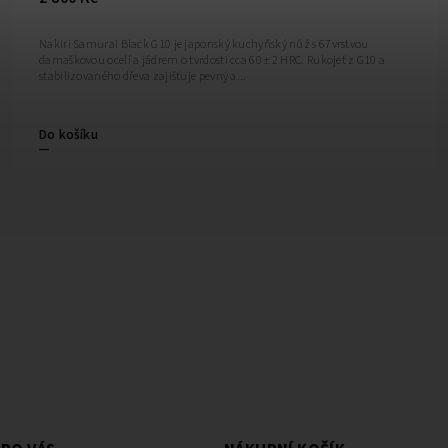
Nakiri Samurai Black G10 je japonský kuchyňský nůž s 67vrstvou
damaškovou ocelí a jádrem o tvrdosti cca 60 ± 2 HRC. Rukojeť z G10 a
stabilizovaného dřeva zajišťuje pevný a...
Do košíku