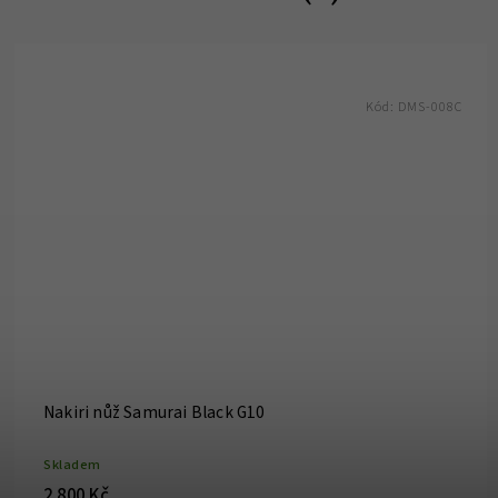
Kód:
DMS-008C
Nakiri nůž Samurai Black G10
Skladem
2 800 Kč