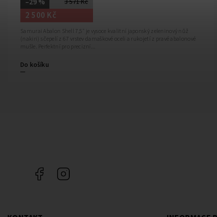
–29 %
3 571 Kč
2 500 Kč
Samurai Abalon Shell 7,5″ je vysoce kvalitní japonský zeleninový nůž
(nakiri) s čepelí z 67 vrstev damaškové oceli a rukojetí z pravé abalonové
mušle. Perfektní pro precizní...
Do košíku
Facebook
Instagram