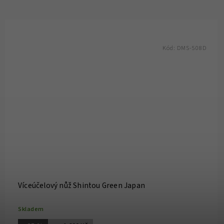
Kód:
DMS-508D
Víceúčelový nůž Shintou Green Japan
Skladem