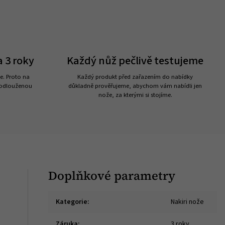
 3 roky
Každý nůž pečlivě testujeme
e. Proto na
Každý produkt před zařazením do nabídky
rodlouženou
důkladně prověřujeme, abychom vám nabídli jen
nože, za kterými si stojíme.
Doplňkové parametry
Kategorie
:
Nakiri nože
Záruka
:
3 roky