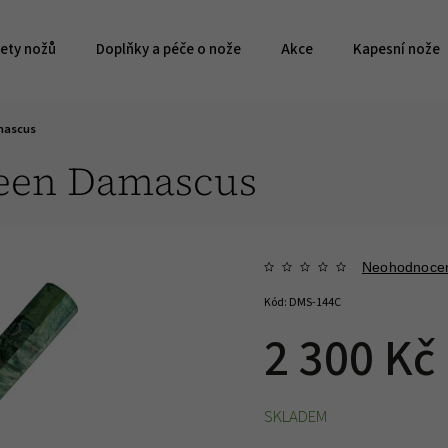
ety nožů
Doplňky a péče o nože
Akce
Kapesní nože
mascus
reen Damascus
Neohodnoce
Kód:
DMS-144C
2 300 Kč
SKLADEM