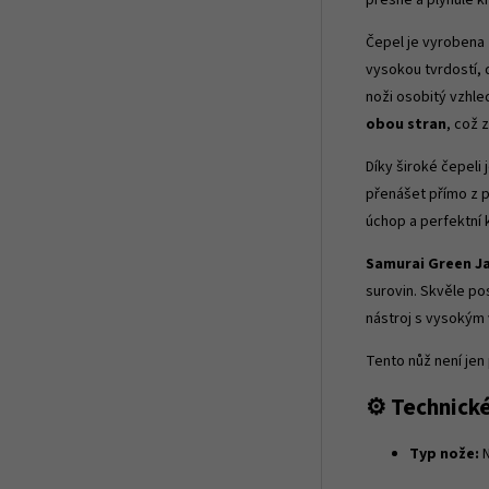
přesné a plynulé k
Čepel je vyrobena
vysokou tvrdostí, 
noži osobitý vzhle
obou stran
, což 
Díky široké čepeli
přenášet přímo z p
úchop a perfektní ko
Samurai Green Ja
surovin. Skvěle po
nástroj s vysokým
Tento nůž není jen
⚙️ Technick
Typ nože:
N