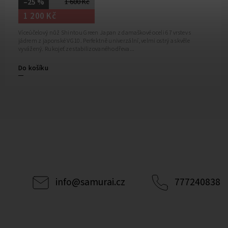
–25 %
1 600 Kč
1 200 Kč
Víceúčelový nůž Shintou Green Japan z damaškové oceli 67 vrstev s
jádrem z japonské VG10. Perfektně univerzální, velmi ostrý a skvěle
vyvážený. Rukojeť ze stabilizovaného dřeva...
Do košíku
info
@
samurai.cz
777240838