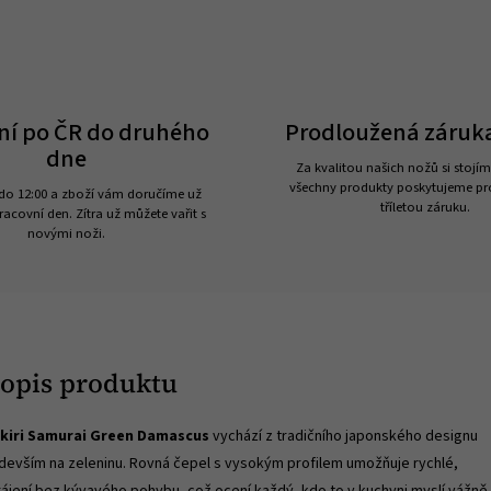
ní po ČR do druhého
Prodloužená záruka
dne
Za kvalitou našich nožů si stojím
všechny produkty poskytujeme p
do 12:00 a zboží vám doručíme už
tříletou záruku.
racovní den. Zítra už můžete vařit s
novými noži.
popis produktu
kiri Samurai Green Damascus
vychází z tradičního japonského designu
devším na zeleninu. Rovná čepel s vysokým profilem umožňuje rychlé,