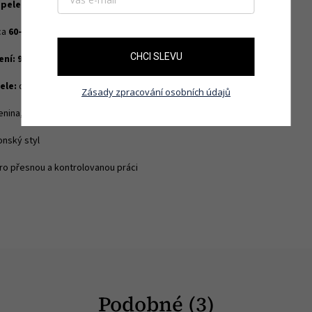
epele:
67vrstvá damašková ocel s jádrem
VG10
ca
60–62 HRC
CHCI SLEVU
ení:
9–12° z obou stran
ele:
damaškový vzor (acid-etched)
Zásady zpracování osobních údajů
enina, ovoce, bylinky
onský styl
ro přesnou a kontrolovanou práci
Podobné (3)