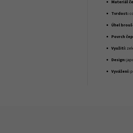
Materiál č
Tvrdost:
c
Úhel brouš
Povrch čep
Využití:
zel
Design:
jap
Vyvážení:
p