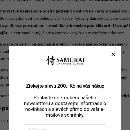
rájení bez kývavého pohybu, což ocení každý, kdo to v kuchyni myslí vážně.
 z
67vrstvé damaškové oceli s jádrem z oceli VG10
, která je známá svou
dlouhou výdrží ostří a odolností vůči korozi. Výrazný damaškový vzor dodá
d a podtrhuje precizní zpracování. Nůž je
broušen pod úhlem 9–12 stupňů
zajišťuje extrémně ostrý, čistý a kontrolovaný řez s minimálním odporem.
 je práce se zeleninou maximálně efektivní – nakrájené suroviny lze snadno
rkénka do pánve či mísy. Ergonomicky tvarovaná rukojeť poskytuje jistý
ntrolu i při delší práci.
pan Nakiri
je ideální nůž pro krájení zeleniny, bylinek, ovoce i jemnějších
slouží jak domácím nadšencům, tak kuchařům, kteří hledají specializovaný
 výkonem a výrazným charakterem.
Získejte slevu 200,- Kč na váš nákup
 pomocník do kuchyně – je to precizní nástroj inspirovaný japonskou tradicí.
Přihlaste se k odběru našeho
newsletteru a dostávejte informace o
é parametry
novinkách a slevách přímo do vaší e-
mailové schránky.
akiri