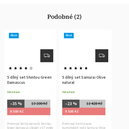
Podobné (2)
Akce
Akce
5 dílný set Shintou Green
5 dílný set Samurai Olive
Damascus
natural
Skladem
Skladem
–35 %
–23 %
13 200 Kč
12 428 Kč
8 500 Kč
9 500 Kč
Prémiový 5dílný set nožů Shintou
Prémiová 5-dílná sada
Green Damascus s čepelí z 67 vrstev
kuchyňských nožů Samurai Olive