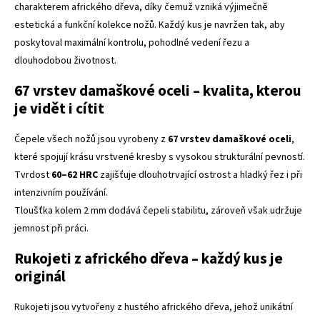
charakterem afrického dřeva, díky čemuž vzniká výjimečně
estetická a funkční kolekce nožů. Každý kus je navržen tak, aby
poskytoval maximální kontrolu, pohodlné vedení řezu a
dlouhodobou životnost.
67 vrstev damaškové oceli – kvalita, kterou
je vidět i cítit
Čepele všech nožů jsou vyrobeny z
67 vrstev damaškové oceli
,
které spojují krásu vrstvené kresby s vysokou strukturální pevností.
Tvrdost
60–62 HRC
zajišťuje dlouhotrvající ostrost a hladký řez i při
intenzivním používání.
Tloušťka kolem 2 mm dodává čepeli stabilitu, zároveň však udržuje
jemnost při práci.
Rukojeti z afrického dřeva – každý kus je
originál
Rukojeti jsou vytvořeny z hustého afrického dřeva, jehož unikátní