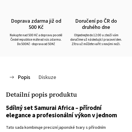
Doprava zdarma již od
Doručení po ČR do
500 Kč
druhého dne
Nakupte nad 500 Kč a dopravu po celé
Objednejte do 12:00 a zboží vám
České republice máte od nás zdarma.
doručíme už následující pracovní den.
Do 500Kč - doprava od 50Kč
Zítra už můžete vařit s novými noži.
Popis
Diskuze
Detailní popis produktu
5dílný set Samurai Africa – přírodní
elegance a profesionální výkon v jednom
Tato sada kombinuje precizní japonské tvary s přírodním