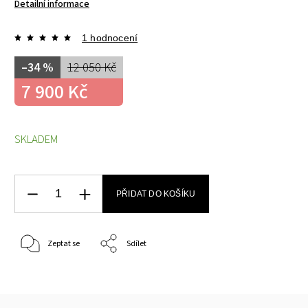
Detailní informace
1 hodnocení
–34 %
12 050 Kč
7 900 Kč
SKLADEM
PŘIDAT DO KOŠÍKU
Zeptat se
Sdílet