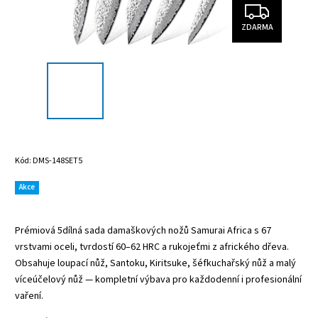
ZDARMA
Kód:
DMS-148SET5
Akce
Prémiová 5dílná sada damaškových nožů Samurai Africa s 67
vrstvami oceli, tvrdostí 60–62 HRC a rukojeťmi z afrického dřeva.
Obsahuje loupací nůž, Santoku, Kiritsuke, šéfkuchařský nůž a malý
víceúčelový nůž — kompletní výbava pro každodenní i profesionální
vaření.