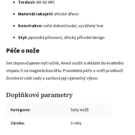
Tvrdost:
60–62 HRC
Materiál rukojetí:
africké dřevo
Konstrukce:
ruční dokončování, vyvážený tvar
Styl:
japonská přesnost, africký přírodní design
Péče o nože
Set doporučujeme mýt ručně, ihned osušit a ukládat do kvalitního
stojanu či na magnetickou lištu. Pravidelná péče o ostří prodlouží
životnost celé sady a zachová její výjimečný výkon.
Doplňkové parametry
Kategorie
:
Sety nožů
Záruka
:
3 roky