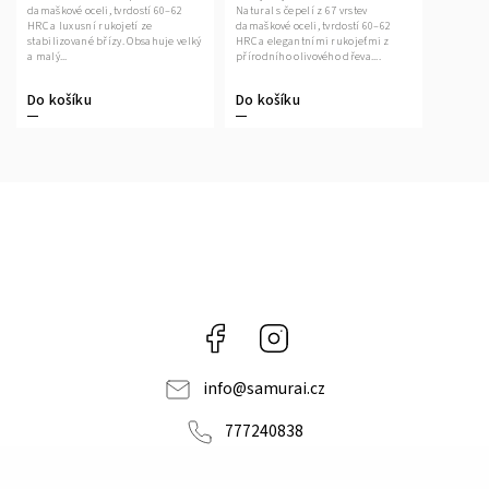
damaškové oceli, tvrdostí 60–62
Natural s čepelí z 67 vrstev
HRC a luxusní rukojetí ze
damaškové oceli, tvrdostí 60–62
stabilizované břízy. Obsahuje velký
HRC a elegantními rukojeťmi z
a malý...
přírodního olivového dřeva....
Do košíku
Do košíku
Facebook
Instagram
info
@
samurai.cz
777240838