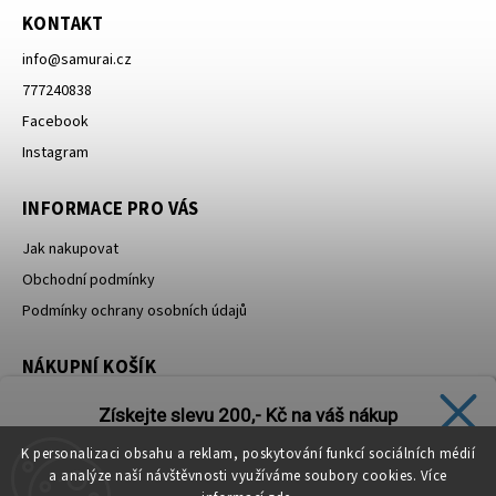
KONTAKT
info
@
samurai.cz
777240838
Facebook
Instagram
INFORMACE PRO VÁS
Jak nakupovat
Obchodní podmínky
Podmínky ochrany osobních údajů
NÁKUPNÍ KOŠÍK
Získejte slevu 200,- Kč na váš nákup
0
ks /
0 Kč
K personalizaci obsahu a reklam, poskytování funkcí sociálních médií
Přihlaste se k odběru našeho newsletteru.
a analýze naší návštěvnosti využíváme soubory cookies. Více