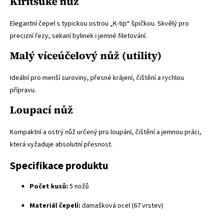
Kiritsuke nůž
Elegantní čepel s typickou ostrou „K-tip“ špičkou. Skvělý pro
precizní řezy, sekaní bylinek i jemné filetování.
Malý víceúčelový nůž (utility)
Ideální pro menší suroviny, přesné krájení, čištění a rychlou
přípravu.
Loupací nůž
Kompaktní a ostrý nůž určený pro loupání, čištění a jemnou práci,
která vyžaduje absolutní přesnost.
Specifikace produktu
Počet kusů:
5 nožů
Materiál čepelí:
damašková ocel (67 vrstev)