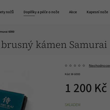
ety nožů
Doplňky a péče o nože
Akce
Kapesní nože
murai 6000
ý brusný kámen Samurai 
Neohodnoce
Kód:
W-6000
1 200 Kč
SKLADEM