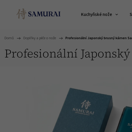
Kuchyňské nože
S
Domů
/
Doplňky a péče o nože
/
Profesionální Japonský brusný kámen Sa
Profesionální Japonsk