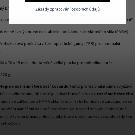
ný brusný kámen (Glass whetstone) pro prémiové kuchyňské nože.
Zásady zpracování osobních údajů
00 MESH (2,4 mikronu) – perfektní pro finální leštění a zrcadlový lesk ostří.
trémně tvrdý korund na stabilním podkladu z akrylátového skla (PMMA).
rotiskluzová podložka z termoplastické gumy (TPR) pro maximální
.
00 × 70 × 15 mm – dostatečně velká plocha pro pohodlnou práci.
520 g.
ologie s extrémní tvrdostí korundu
Tento profesionální kámen využívá
 Glass Whetstone, při které je aktivní brusná vrstva z
extrémně tvrdého
jena se základnou z PMMA skla. Tato unikátní kombinace zaručuje, že se
uhodobém namáčení ve vodě nedeformuje. Korund poskytuje absolutně
misně tvrdou brusnou plochu, díky které dostanou vaše čepele vždy ten
istší výbrus.