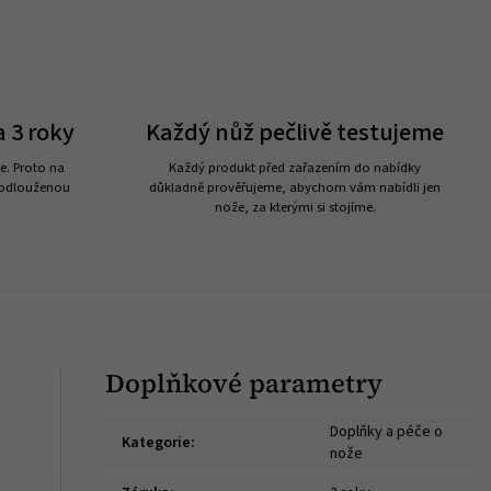
 3 roky
Každý nůž pečlivě testujeme
e. Proto na
Každý produkt před zařazením do nabídky
rodlouženou
důkladně prověřujeme, abychom vám nabídli jen
nože, za kterými si stojíme.
Doplňkové parametry
Doplňky a péče o
Kategorie
:
nože