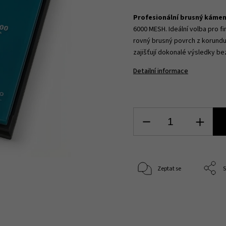
Profesionální brusný káme
6000 MESH. Ideální volba pro fi
rovný brusný povrch z korund
zajišťují dokonalé výsledky b
Detailní informace
Zeptat se
S