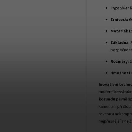
Typ:
Skleně
Zrnitost:
60
Materiál:
Ex
Základna:
P
bezpečnost
Rozměry:
2
Hmotnost:
Inovativní techn
moderní konstrukci
korundu
pevně spo
kámen ani při dlo
rovnou a nekompro
nejpřesnější a nejč