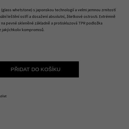
n
(glass whetstone) s japonskou technologií a velmi jemnou zrnitostí
nální leštění ostří a dosažení absolutní, žiletkové ostrosti. Extrémně
u na pevné skleněné základně a protiskluzová TPR podložka
ez jakýchkoliv kompromisů.
PŘIDAT DO KOŠÍKU
dílet