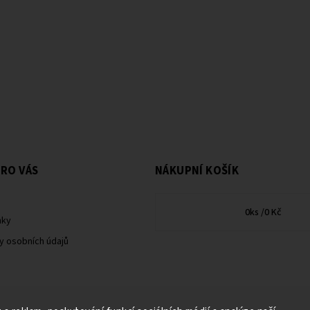
RO VÁS
NÁKUPNÍ KOŠÍK
0
ks /
0 Kč
nky
y osobních údajů