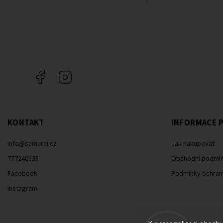
Facebook
Instagram
KONTAKT
INFORMACE P
info
@
samurai.cz
Jak nakupovat
777240838
Obchodní podmí
Facebook
Podmínky ochran
Instagram