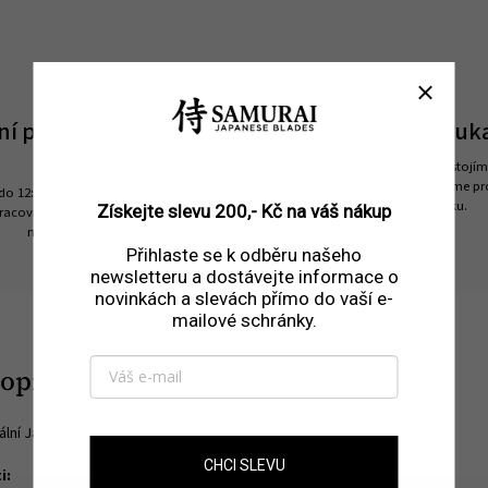
ní po ČR do druhého
Prodloužená záruka
dne
Za kvalitou našich nožů si stojím
všechny produkty poskytujeme p
do 12:00 a zboží vám doručíme už
tříletou záruku.
Získejte slevu 200,- Kč na váš nákup
racovní den. Zítra už můžete vařit s
novými noži.
Přihlaste se k odběru našeho
newsletteru a dostávejte informace o
novinkách a slevách přímo do vaší e-
mailové schránky.
popis produktu
ální Japonský brusný kámen Samurai 6000
CHCI SLEVU
i: