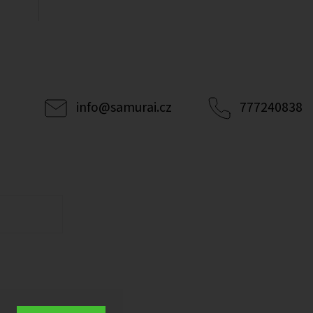
info
@
samurai.cz
777240838