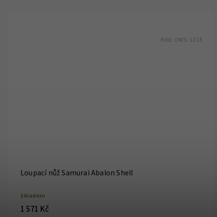
Kód:
DMS-131E
Loupací nůž Samurai Abalon Shell
Skladem
1 571 Kč