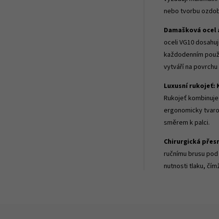
nebo tvorbu ozdob
Damašková ocel 
oceli VG10 dosahuj
každodenním použí
vytváří na povrchu
Luxusní rukojeť: 
Rukojeť kombinuje 
ergonomicky tvarov
směrem k palci.
Chirurgická přes
ručnímu brusu po
nutnosti tlaku, čím