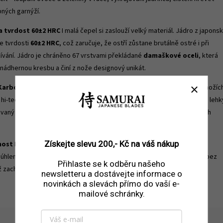
ných garnýží.
a tvrdost 60±2 HRC
I malá čepel si zaslouží velký materiál. Jádro z japons
e tvrdosti
60±2 HRC
, což zaručuje, že ostří zůstane brutálně ostré i při
vání. Jádro je chráněno 67 vrstvami překládané
damaškové oceli
, která
 nádhernou kresbu a činí z nože designový unikát.
Karbon a zlato
Série Carbon Gold boří mýty o nudných kuchyňských nožích
hi-tech karbonová vlákna se zalisovanými kousky zlatých šupin. Nůž je lehk
aný tak, aby se s ním dalo pohodlně manipulovat i při složitých řezech
Získejte slevu 200,- Kč na váš nákup
nost
Krátká čepel vám dává absolutní kontrolu nad špičkou nože. Díky
d úhlem
9–12°
tento
nůž Samurai
proniká slupkou rajčete nebo jablka bez
Přihlaste se k odběru našeho
ž zachovává šťávu a texturu suroviny.
newsletteru a dostávejte informace o
novinkách a slevách přímo do vaší e-
mailové schránky.