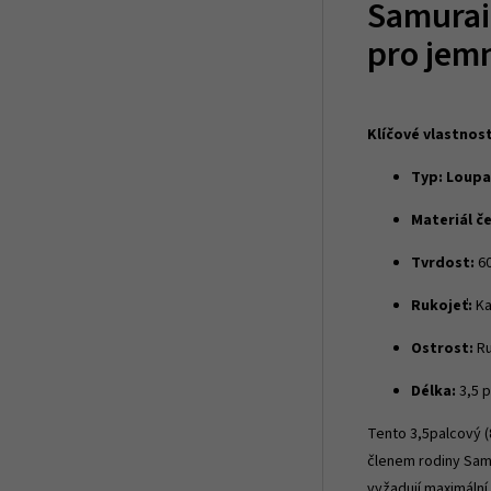
Samurai 
pro jem
Klíčové vlastnost
Typ:
Loupa
Materiál č
Tvrdost:
60
Rukojeť:
Ka
Ostrost:
Ru
Délka:
3,5 p
Tento 3,5palcový 
členem rodiny Samu
vyžadují maximální 