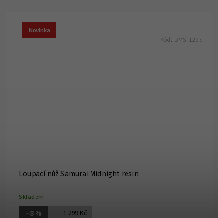
Novinka
Kód:
DMS-129E
Loupací nůž Samurai Midnight resin
Skladem
–8 %
1 299 Kč