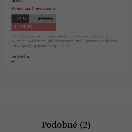
dřeva
Momentálně nedostupné
–14 %
1 400 Kč
1 200 Kč
Diamantová ocílka Samurai s rukojetí z ořechového dřeva nabízí
výkonné a rychlé ostrení díky diamantové vrstvě. Ergonomická dřevěná
rukojeť poskytuje pevný úchop a přírodní...
Do košíku
Podobné (2)