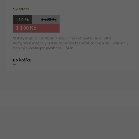
Skladem
–14 %
1 290 Kč
1 100 Kč
Stylový magnetický stojan z masivního akátového dřeva. Silné
neodymové magnety drží nože pevně a bezpečně po celé ploše. Elegantní,
stabilní a ideální pro přehledné uložení...
Do košíku