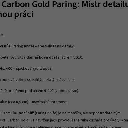
Carbon Gold Paring: Mistr detail
nou práci
i:
cí nůž
(Paring Knife) – specialista na detaily.
epele:
67vrstvá
damašková ocel
s jádrem VG10.
±2 HRC – špičková výdrž ostří.
rbonová vlákna se zalitými zlatými šupinami.
čně broušeno pod úhlem 9–12° (z obou stran).
alce (cca 8,9 cm) – maximální obratnost.
(8,9 cm)
loupací nůž
(Paring Knife) je nejmenším, ale nepostradatelným
rai Carbon Gold. Je navržen jako prodloužená ruka kuchaře pro úkoly, kte
cit – loupání ovoce a zeleniny v ruce, vykrajování jádřinců, čištění krevet