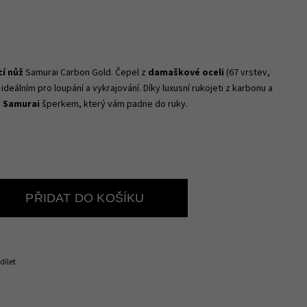
í nůž
Samurai Carbon Gold. Čepel z
damaškové oceli
(67 vrstev,
 ideálním pro loupání a vykrajování. Díky luxusní rukojeti z karbonu a
 Samurai
šperkem, který vám padne do ruky.
PŘIDAT DO KOŠÍKU
dílet