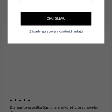
Související produkty
CHCI SLEVU
Zásady zpracování osobních údajů
Kód:
DSR-2
Diamantová ocílka Samurai s rukojetí z ořechového