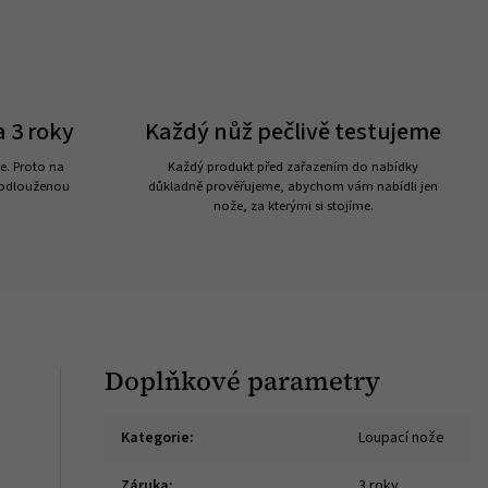
 3 roky
Každý nůž pečlivě testujeme
e. Proto na
Každý produkt před zařazením do nabídky
rodlouženou
důkladně prověřujeme, abychom vám nabídli jen
nože, za kterými si stojíme.
Doplňkové parametry
Kategorie
:
Loupací nože
Záruka
:
3 roky