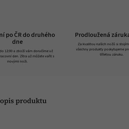
ní po ČR do druhého
Prodloužená záruka
dne
Za kvalitou našich nožů si stojím
všechny produkty poskytujeme p
do 12:00 a zboží vám doručíme už
tříletou záruku.
racovní den. Zítra už můžete vařit s
novými noži.
popis produktu