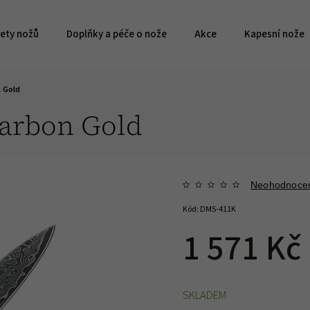
ety nožů
Doplňky a péče o nože
Akce
Kapesní nože
 Gold
arbon Gold
Neohodnoce
Kód:
DMS-411K
1 571 Kč
SKLADEM