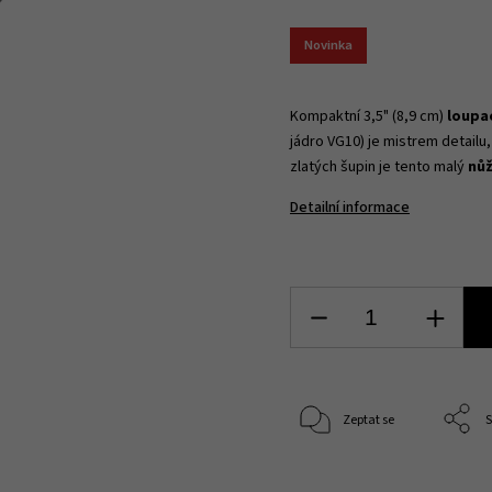
Novinka
Kompaktní 3,5" (8,9 cm)
loupac
jádro VG10) je mistrem detailu,
zlatých šupin je tento malý
nůž
Detailní informace
Zeptat se
S